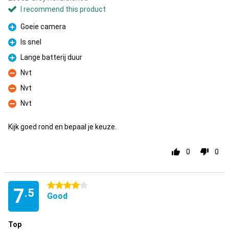
I recommend this product
Goeie camera
Pro
Is snel
Pro
Lange batterij duur
Pro
Nvt
Con
Nvt
Con
Nvt
Con
Kijk goed rond en bepaal je keuze.
0
0
4 stars
7
.5
Good
Top