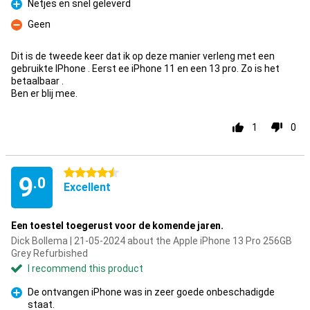
Netjes en snel geleverd
Pro
Geen
Con
Dit is de tweede keer dat ik op deze manier verleng met een
gebruikte IPhone . Eerst ee iPhone 11 en een 13 pro. Zo is het
betaalbaar .
Ben er blij mee.
1
0
4.5 stars
9
.0
Excellent
Een toestel toegerust voor de komende jaren.
Dick Bollema | 21-05-2024 about the Apple iPhone 13 Pro 256GB
Grey Refurbished
I recommend this product
De ontvangen iPhone was in zeer goede onbeschadigde
staat.
Pro