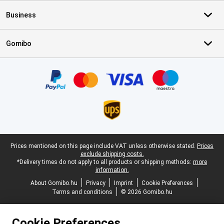
Business
Gomibo
Certificates, payment methods, delivery service partners
Legal footer
Prices mentioned on this page include VAT unless otherwise stated.
Prices
exclude shipping costs.
*Delivery times do not apply to all products or shipping methods:
more
information.
About Gomibo.hu
Privacy
Imprint
Cookie Preferences
Terms and conditions
© 2026 Gomibo.hu
Cookie Preferences