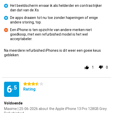
Het beeldscherm ervaar ik als helderder en contrastrijker
dan dat van de Xs
Pro
De apps draaien tot nu toe zonder haperingen of enige
andere storing, top.
Pro
Een iPhone is ten opzichte van andere merken niet
goedkoop, met een refurbished model is het wel
Con
acceptabeler.
Na meerdere refurbished iPhones is dit weer een goeie keus
gebleken.
1
0
3.5 stars
6
.5
Rating
Voldoende
Maxime | 25-06-2026 about the Apple iPhone 13 Pro 128GB Grey