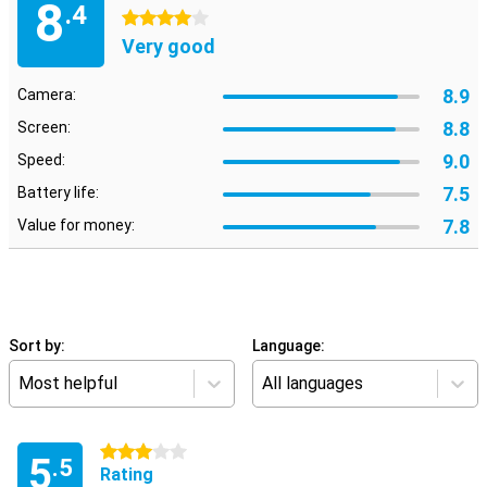
8
.4
4 stars
Very good
8.9
Camera:
8.8
Screen:
9.0
Speed:
7.5
Battery life:
7.8
Value for money:
Sort by:
Language:
Most helpful
All languages
3 stars
5
.5
Rating