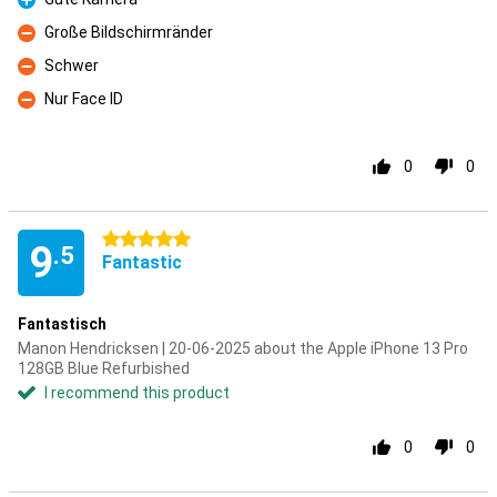
Pro
Große Bildschirmränder
Con
Schwer
Con
Nur Face ID
Con
0
0
5 stars
9
.5
Fantastic
Fantastisch
Manon Hendricksen | 20-06-2025 about the Apple iPhone 13 Pro
128GB Blue Refurbished
I recommend this product
0
0