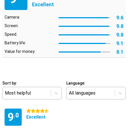
Excellent
9.6
Camera:
9.8
Screen:
9.8
Speed:
9.1
Battery life:
8.1
Value for money:
Sort by:
Language:
Most helpful
All languages
4.5 stars
9
.0
Excellent