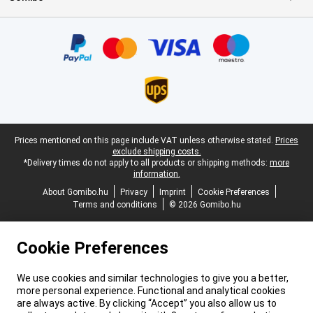
Certificates, payment methods, delivery service partners
Legal footer
Prices mentioned on this page include VAT unless otherwise stated.
Prices
exclude shipping costs.
*Delivery times do not apply to all products or shipping methods:
more
information.
About Gomibo.hu
Privacy
Imprint
Cookie Preferences
Terms and conditions
© 2026 Gomibo.hu
Cookie Preferences
We use cookies and similar technologies to give you a better,
more personal experience. Functional and analytical cookies
are always active. By clicking “Accept” you also allow us to