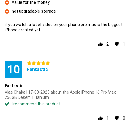
Value for the money
Con
not upgradable storage
Con
if you watch a lot of video on your phone pro max is the biggest
iPhone created yet
2
1
5 stars
10
Fantastic
Fantastic
Alae Chaka | 17-08-2025 about the Apple iPhone 16 Pro Max
256GB Desert Titanium
I recommend this product
1
0