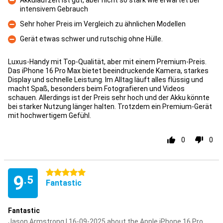
Akkulaufzeit ist gut, aber nicht so stark wie erwartet bei
intensivem Gebrauch
Con
Sehr hoher Preis im Vergleich zu ähnlichen Modellen
Con
Gerät etwas schwer und rutschig ohne Hülle.
Con
Luxus-Handy mit Top-Qualität, aber mit einem Premium-Preis.
Das iPhone 16 Pro Max bietet beeindruckende Kamera, starkes
Display und schnelle Leistung. Im Alltag läuft alles flüssig und
macht Spaß, besonders beim Fotografieren und Videos
schauen. Allerdings ist der Preis sehr hoch und der Akku könnte
bei starker Nutzung länger halten. Trotzdem ein Premium-Gerät
mit hochwertigem Gefühl.
0
0
5 stars
9
.5
Fantastic
Fantastic
Jason Armstrong | 16-09-2025 about the Apple iPhone 16 Pro