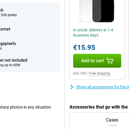
ch
206 pixels
ternet
In stock: delivery in 1-4
business days
gapixels
€15.95
eo
er not included
Add to cart
ng up to 60W
Incl. VAT
|
Free shipping
Show all accessories for the 
Accessories that go with th
harp photos in any situation
Cases