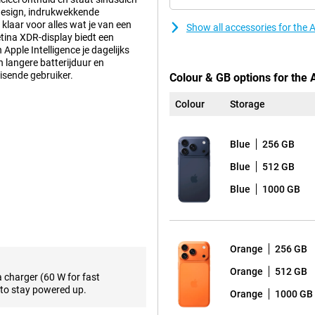
 design, indrukwekkende
klaar voor alles wat je van een
Show all accessories for the 
ina XDR-display biedt een
 Apple Intelligence je dagelijks
 langere batterijduur en
eisende gebruiker.
Colour & GB options for the 
Colour
Storage
en stijlvol, maar ook praktisch.
g, waardoor je toestel
Blue
256 GB
ntwerp ruimte voor een grotere
eve taken zoals gamen,
Blue
512 GB
iezuinige A19 Pro-chip haal je
ek naar een extra lichte en dunne
Blue
1000 GB
superdun, razendsnel én voorzien
Orange
256 GB
n ooit, met een piekhelderheid van
et scherm is voorzien van
Orange
512 GB
a charger (60 W for fast
 coating is drie keer
to stay powered up.
Orange
1000 GB
ieuwde scherm geniet je overal van
n bed.