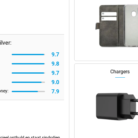
lver:
9.7
9.8
Chargers
9.7
9.0
7.9
oney:
cieel onthuld en staat sindsdien