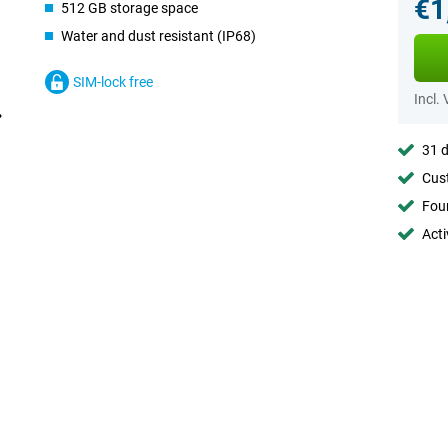
€1
512 GB storage space
Water and dust resistant (IP68)
SIM-lock free
Incl.
31 d
Cust
Foun
Acti