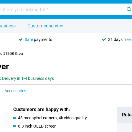
usiness
Customer service
Safe
payments
31 days
free
o 512GB Silver
ver
:
Delivery in 1-4 business days
Accessories
Customers are happy with:
Retai
48 megapixel camera, 4k video quality
6.3 inch OLED screen