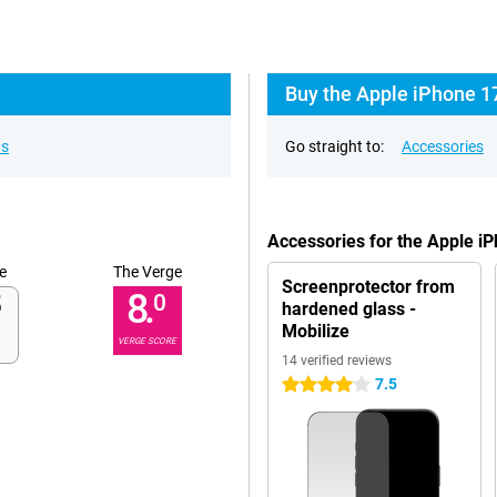
Buy the Apple iPhone 17
ns
Go straight to:
Accessories
Accessories for the Apple i
e
The Verge
Screenprotector from
8.
0
hardened glass -
Mobilize
VERGE SCORE
14 verified reviews
7.5
4 stars