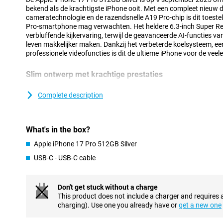
bekend als de krachtigste iPhone ooit. Met een compleet nieuw
cameratechnologie en de razendsnelle A19 Pro-chip is dit toestel 
Pro-smartphone mag verwachten. Het heldere 6.3-inch Super Ret
verbluffende kijkervaring, terwijl de geavanceerde AI-functies van
leven makkelijker maken. Dankzij het verbeterde koelsysteem, een
professionele videofuncties is dit de ultieme iPhone voor de veel
Slim ontwerp met krachtige prestaties
Het vernieuwde unibody-ontwerp van de iPhone 17 Pro is niet alle
Binnenin zorgt een innovatieve dampkamer voor efficiënte koelin
Complete description
topprestaties levert zonder warm te worden. Tegelijk biedt het o
batterij. Zo profiteer je van stabiele prestaties, zelfs bij intensi
videobewerking of het gebruik van AI. In combinatie met de energ
What's in the box?
meer uit je dag zonder zorgen over de batterij. Ben je juist op zo
smartphone? Bekijk dan zeker eens de gloednieuwe iPhone Air: 
Apple iPhone 17 Pro 512GB Silver
van Apple Intelligence.
USB-C - USB-C cable
Levendig Super Retina XDR-display
Het 6.3-inch Super Retina XDR-display is helderder en sterker da
Don't get stuck without a charge
3000 nits en vloeiende weergave dankzij ProMotion tot 120Hz. H
This product does not include a charger and requires 
Ceramic Shield 2, dat nu ook de achterkant beschermt. De nieuwe
charging). Use one you already have or
get a new one
krasbestendiger en vermindert reflecties zichtbaar. Met dit vern
scherpe beelden, of je nu buiten in de zon staat of een film kijkt i