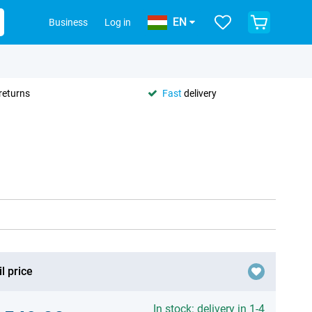
EN
Business
Log in
returns
Fast
delivery
l price
In stock: delivery in 1-4