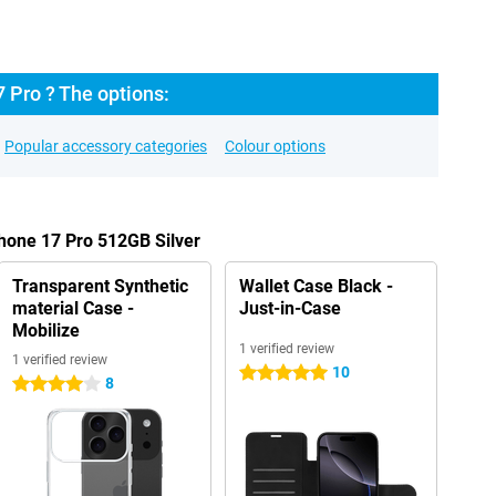
 Pro ? The options:
Popular accessory categories
Colour options
Phone 17 Pro 512GB Silver
Transparent Synthetic
Wallet Case Black -
material Case -
Just-in-Case
Mobilize
1 verified review
1 verified review
10
5 stars
8
4 stars