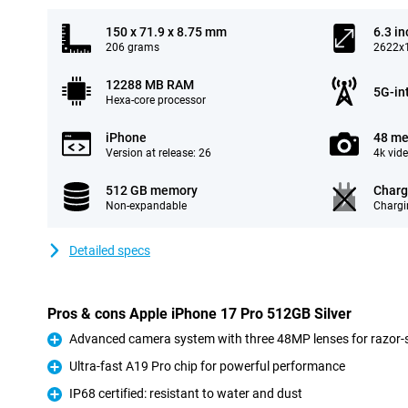
150 x 71.9 x 8.75 mm
6.3 in
206 grams
2622x1
12288 MB RAM
5G-in
Hexa-core processor
iPhone
48 me
Version at release: 26
4k vid
512 GB memory
Charg
Non-expandable
Chargi
Detailed specs
Pros & cons Apple iPhone 17 Pro 512GB Silver
Advanced camera system with three 48MP lenses for razor-s
Pro
Ultra-fast A19 Pro chip for powerful performance
Pro
IP68 certified: resistant to water and dust
Pro