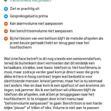
I recommend this product
Ziet er prachtig uit
Pro
Gespreksgeluid is prima
Pro
Kan alarmvolume niet aanpassen
Con
Kan berichttoonvolume niet aanpassen
Con
Bij het kiezen van een beltoon blijft de melodie afspelen als
je een keuze gemaakt hebt en terug gaat naar het
Con
hoofdscherm
Wat interface betreft is dit nog steeds een seniorentelefoon,
terwijl de buitenkant doet vermoeden dat dit eindelijk een
betaalbare, strakke, zeer basic telefoon is. Het hoofdmenu is
mooi, maar zodra je verder gaat kom je direct weer die grote
dikke letters in hoog contrast tegen wat bedoeld is voor
slechtziende mensen. Ietwat jammer, maar het is nu eenmaal
niet anders. Hier en daar kom ik een spelfout of een kromme zin
tegen, ook jammer. Als ik een beltoon wil uitkiezen blijft de
telefoon die afspelen, ook al ben je teruggegaan naar het
hoofdscherm. Is te stoppen door in het menu naar
"beltoonvolume aanpassen" te gaan. Berichttoon is een harde
lelijke "pieuw!" of trillen of niks. Volume is niet aan te passen.