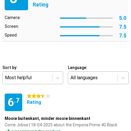
Rating
5.0
Camera:
7.5
Screen:
7.5
Speed:
Sort by:
Language:
Most helpful
All languages
3.5 stars
6
.7
Rating
Mooie buitenkant, minder mooie binnenkant
Corrie Jobse | 18-04-2025 about the Emporia Prime 4G Black