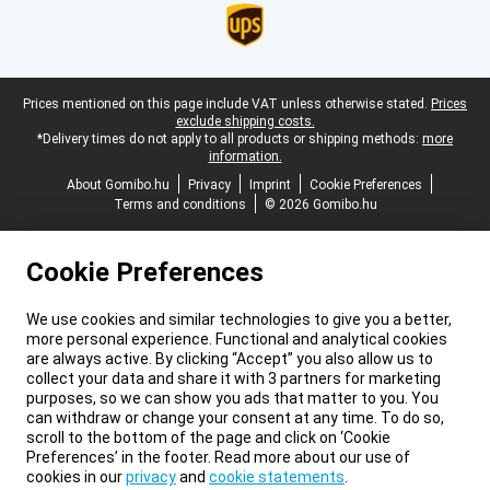
Legal footer
Prices mentioned on this page include VAT unless otherwise stated.
Prices
exclude shipping costs.
*Delivery times do not apply to all products or shipping methods:
more
information.
About Gomibo.hu
Privacy
Imprint
Cookie Preferences
Terms and conditions
© 2026 Gomibo.hu
Cookie Preferences
We use cookies and similar technologies to give you a better,
more personal experience. Functional and analytical cookies
are always active. By clicking “Accept” you also allow us to
collect your data and share it with 3 partners for marketing
purposes, so we can show you ads that matter to you. You
can withdraw or change your consent at any time. To do so,
scroll to the bottom of the page and click on ‘Cookie
Preferences’ in the footer. Read more about our use of
cookies in our
privacy
and
cookie statements
.