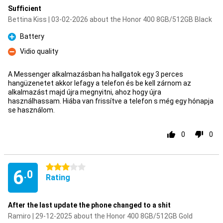
Sufficient
Bettina Kiss | 03-02-2026 about the Honor 400 8GB/512GB Black
Battery
Pro
Vidio quality
Con
A Messenger alkalmazásban ha hallgatok egy 3 perces
hangüzenetet akkor lefagy a telefon és be kell zárnom az
alkalmazást majd újra megnyitni, ahoz hogy újra
használhassam. Hiába van frissítve a telefon s még egy hónapja
se használom.
0
0
3 stars
6
.0
Rating
After the last update the phone changed to a shit
Ramiro | 29-12-2025 about the Honor 400 8GB/512GB Gold