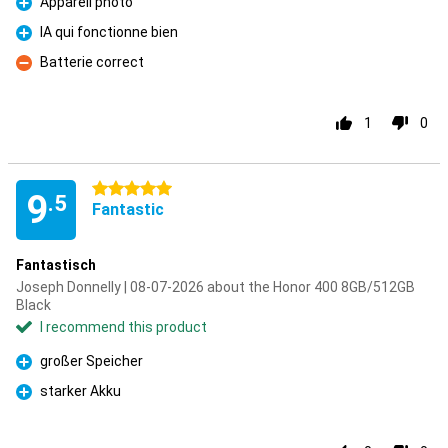
Appareil photo
Pro
IA qui fonctionne bien
Pro
Batterie correct
Con
1
0
5 stars
9
.5
Fantastic
Fantastisch
Joseph Donnelly | 08-07-2026 about the Honor 400 8GB/512GB
Black
I recommend this product
großer Speicher
Pro
starker Akku
Pro