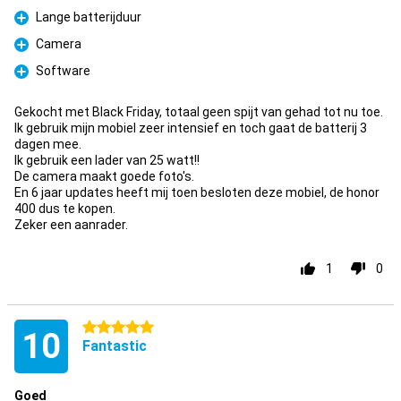
Lange batterijduur
Pro
Camera
Pro
Software
Pro
Gekocht met Black Friday, totaal geen spijt van gehad tot nu toe.
Ik gebruik mijn mobiel zeer intensief en toch gaat de batterij 3
dagen mee.
Ik gebruik een lader van 25 watt!!
De camera maakt goede foto's.
En 6 jaar updates heeft mij toen besloten deze mobiel, de honor
400 dus te kopen.
Zeker een aanrader.
1
0
5 stars
10
Fantastic
Goed