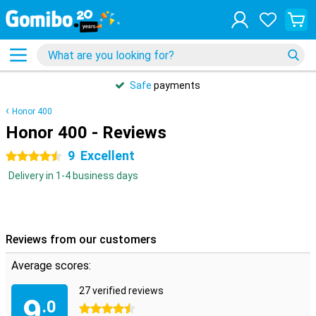
Safe
payments
Honor 400
Honor 400 - Reviews
9
Excellent
4.5 stars
Delivery in 1-4 business days
Reviews from our customers
Average scores:
27 verified reviews
9
.0
4.5 stars