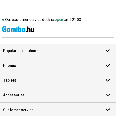
Our customer service desk is
open
until 21.00
S
Popular smartphones
Phones
Tablets
Accessories
Customer service