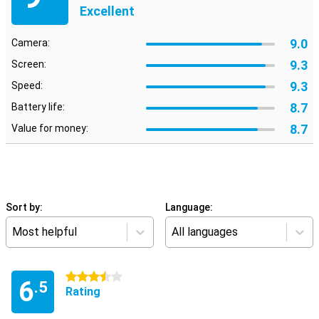
Excellent
9.0
Camera:
9.3
Screen:
9.3
Speed:
8.7
Battery life:
8.7
Value for money:
Sort by:
Language:
Most helpful
All languages
3.5 stars
6
.5
Rating