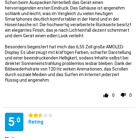
Schon beim Auspacken hinterließ das Gerät einen
hervorragenden ersten Eindruck. Das Gehäuse ist angenehm
schlank und leicht, was im Vergleich zu vielen heutigen
Smartphones deutlich komfortabler in der Hand und in der
Hosentasche ist. Die hochwertig verarbeitete Rückseite besitzt
ein elegantes Finish, das je nach Lichteinfall dezent schimmert
und dem Gerät einen edlen Look verleiht.
Besonders begeistert hat mich das 6,55 Zoll große AMOLED-
Display. Es überzeugt mit kräftigen Farben, scharfer Darstellung
und einer beeindruckenden Helligkeit, sodass Inhalte selbst bei
direkter Sonneneinstrahlung problemlos lesbar bleiben. Dank der
Bildwiederholrate von 120 Hz wirken Animationen, das Scrollen
durch soziale Medien und das Surfen im Internet jederzeit
flüssig und angenehm.
0
0
2.5 stars
5
.0
Rating