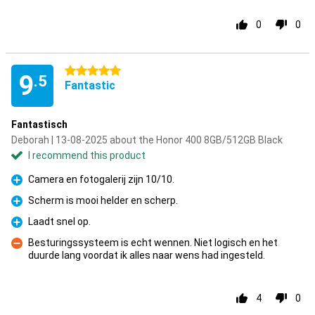
0
0
5 stars
9
.5
Fantastic
Fantastisch
Deborah | 13-08-2025 about the Honor 400 8GB/512GB Black
I recommend this product
Camera en fotogalerij zijn 10/10.
Pro
Scherm is mooi helder en scherp.
Pro
Laadt snel op.
Pro
Besturingssysteem is echt wennen. Niet logisch en het
duurde lang voordat ik alles naar wens had ingesteld.
Con
4
0