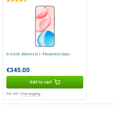
4.5 stars
In stock: delivery in 1-4 business days
€345.00
Add to cart
Incl. VAT
|
Free shipping