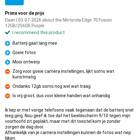
Prima voor de prijs
Daan | 03-07-2026 about the Motorola Edge 70 Fusion
12GB/256GB Purple
I recommend this product
Batterij gaat lang mee
Pro
Goeie fotos
Pro
Mooi ontwerp
Pro
Zorg voor goeie camera instellingen, lijkt soms wat
kunstmatig
Con
Ondanks 12gb soms nog wel wat traag
Con
Is vrij groot, dus voor kleine handen wat onhandig
Con
Ik liep er met vorige telefoons vaak tegenaan dat de batterij snel
leeg ging. Nou geef ik toe dat het beeldscherm 9/10 tegen mijn
voorhoofd zit geplakt, maar met dit toestel kom je zonder
zorgen de dag door.
Afhankelijk van je camera instellingen kunnen de fotos wat nep
lijken.