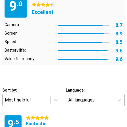
9
.0
4.5 stars
Excellent
8.7
Camera:
8.9
Screen:
8.5
Speed:
9.6
Battery life:
9.6
Value for money:
Sort by:
Language:
Most helpful
All languages
5 stars
9
.5
Fantastic