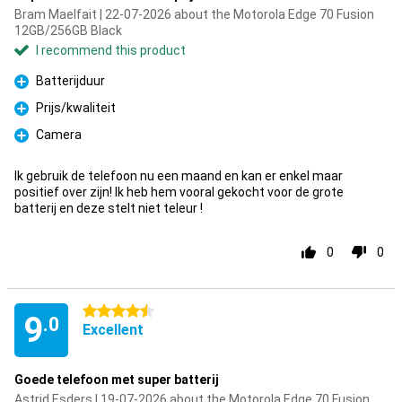
Bram Maelfait | 22-07-2026 about the Motorola Edge 70 Fusion
12GB/256GB Black
I recommend this product
Batterijduur
Pro
Prijs/kwaliteit
Pro
Camera
Pro
Ik gebruik de telefoon nu een maand en kan er enkel maar
positief over zijn! Ik heb hem vooral gekocht voor de grote
batterij en deze stelt niet teleur !
0
0
4.5 stars
9
.0
Excellent
Goede telefoon met super batterij
Astrid Esders | 19-07-2026 about the Motorola Edge 70 Fusion