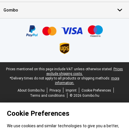
Gomibo
Certificates, payment methods, delivery service partners
Legal footer
Prices mentioned on this page include VAT unless otherwise stated.
Prices
exclude shipping costs.
*Delivery times do not apply to all products or shipping methods:
more
information.
About Gomibo.hu
Privacy
Imprint
Cookie Preferences
Terms and conditions
© 2026 Gomibo.hu
Cookie Preferences
We use cookies and similar technologies to give you a better,