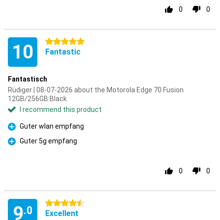
0
0
5 stars
10
Fantastic
Fantastisch
Rüdiger | 08-07-2026 about the Motorola Edge 70 Fusion
12GB/256GB Black
I recommend this product
Guter wlan empfang
Pro
Guter 5g empfang
Pro
0
0
4.5 stars
9
.0
Excellent