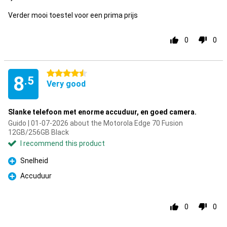
Verder mooi toestel voor een prima prijs
0
0
4.5 stars
8
.5
Very good
Slanke telefoon met enorme accuduur, en goed camera.
Guido | 01-07-2026 about the Motorola Edge 70 Fusion
12GB/256GB Black
I recommend this product
Snelheid
Pro
Accuduur
Pro
0
0