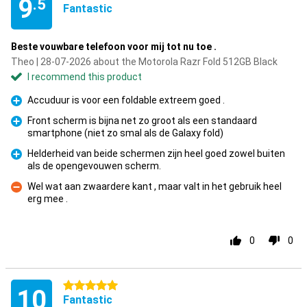
9
.5
Fantastic
Beste vouwbare telefoon voor mij tot nu toe .
Theo | 28-07-2026 about the Motorola Razr Fold 512GB Black
I recommend this product
Accuduur is voor een foldable extreem goed .
Pro
Front scherm is bijna net zo groot als een standaard
smartphone (niet zo smal als de Galaxy fold)
Pro
Helderheid van beide schermen zijn heel goed zowel buiten
als de opengevouwen scherm.
Pro
Wel wat aan zwaardere kant , maar valt in het gebruik heel
erg mee .
Con
0
0
5 stars
10
Fantastic