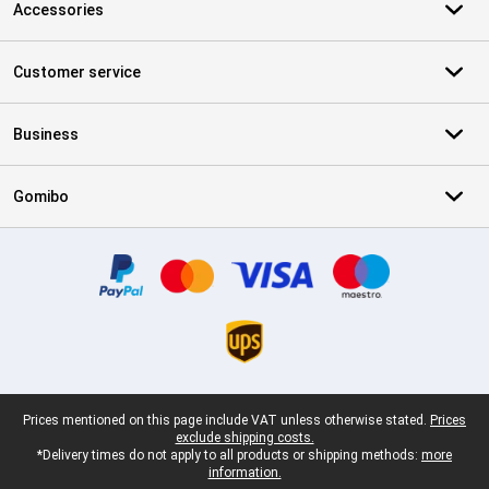
Accessories
Customer service
Business
Gomibo
Certificates, payment methods, delivery service partners
Legal footer
Prices mentioned on this page include VAT unless otherwise stated.
Prices
exclude shipping costs.
*Delivery times do not apply to all products or shipping methods:
more
information.