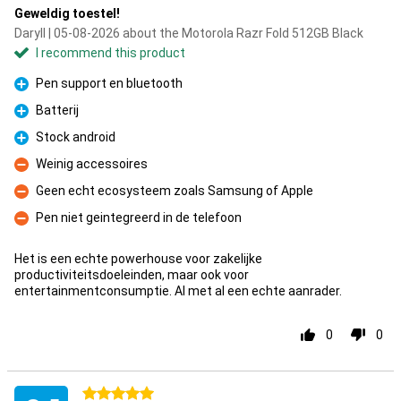
Geweldig toestel!
Daryll | 05-08-2026 about the Motorola Razr Fold 512GB Black
I recommend this product
Pen support en bluetooth
Pro
Batterij
Pro
Stock android
Pro
Weinig accessoires
Con
Geen echt ecosysteem zoals Samsung of Apple
Con
Pen niet geintegreerd in de telefoon
Con
Het is een echte powerhouse voor zakelijke
productiviteitsdoeleinden, maar ook voor
entertainmentconsumptie. Al met al een echte aanrader.
0
0
5 stars