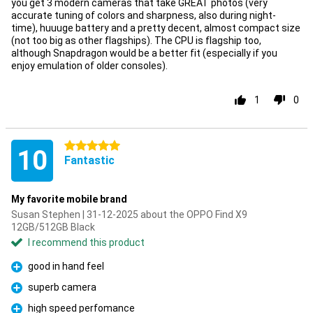
you get 3 modern cameras that take GREAT photos (very
accurate tuning of colors and sharpness, also during night-
time), huuuge battery and a pretty decent, almost compact size
(not too big as other flagships). The CPU is flagship too,
although Snapdragon would be a better fit (especially if you
enjoy emulation of older consoles).
1
0
5 stars
10
Fantastic
My favorite mobile brand
Susan Stephen | 31-12-2025 about the OPPO Find X9
12GB/512GB Black
I recommend this product
good in hand feel
Pro
superb camera
Pro
high speed perfomance