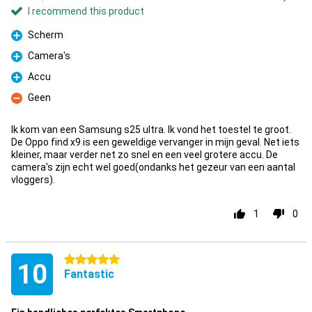
I recommend this product
Scherm
Pro
Camera's
Pro
Accu
Pro
Geen
Con
Ik kom van een Samsung s25 ultra. Ik vond het toestel te groot.
De Oppo find x9 is een geweldige vervanger in mijn geval. Net iets
kleiner, maar verder net zo snel en een veel grotere accu. De
camera's zijn echt wel goed(ondanks het gezeur van een aantal
vloggers).
1
0
5 stars
10
Fantastic