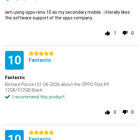
Pro
iam using oppo reno 10 as my secondary mobile.. i literally likes
the software support of the oppo company..
1
0
5 stars
10
Fantastic
Fantastic
Richard Pocze | 01-06-2026 about the OPPO Find X9
12GB/512GB Black
I recommend this product
0
0
5 stars
10
Fantastic