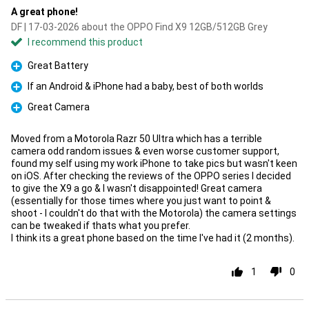
A great phone!
DF | 17-03-2026 about the OPPO Find X9 12GB/512GB Grey
I recommend this product
Great Battery
Pro
If an Android & iPhone had a baby, best of both worlds
Pro
Great Camera
Pro
Moved from a Motorola Razr 50 Ultra which has a terrible
camera odd random issues & even worse customer support,
found my self using my work iPhone to take pics but wasn't keen
on iOS. After checking the reviews of the OPPO series I decided
to give the X9 a go & I wasn't disappointed! Great camera
(essentially for those times where you just want to point &
shoot - I couldn't do that with the Motorola) the camera settings
can be tweaked if thats what you prefer.
I think its a great phone based on the time I've had it (2 months).
1
0