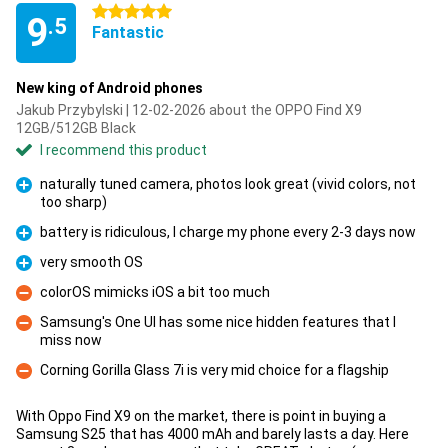
5 stars
9
.5
Fantastic
New king of Android phones
Jakub Przybylski | 12-02-2026 about the OPPO Find X9
12GB/512GB Black
I recommend this product
naturally tuned camera, photos look great (vivid colors, not
too sharp)
Pro
battery is ridiculous, I charge my phone every 2-3 days now
Pro
very smooth OS
Pro
colorOS mimicks iOS a bit too much
Con
Samsung's One UI has some nice hidden features that I
miss now
Con
Corning Gorilla Glass 7i is very mid choice for a flagship
Con
With Oppo Find X9 on the market, there is point in buying a
Samsung S25 that has 4000 mAh and barely lasts a day. Here