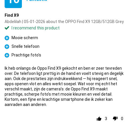
Find X9
Abdelilah | 05-01-2026 about the OPPO Find X9 12GB/512GB Grey
I recommend this product
Mooie scherm
Pro
Snelle telefoon
Pro
Prachtige foto's
Pro
Ik heb onlangs de Oppo Find X9 gekocht en ben er zeer tevreden
over. De telefoon ligt prettig in de hand en voelt stevig en degelijk
aan. Ook de prestaties zijn indrukwekkend — hij reageert snel,
apps openen vlot en alles werkt soepel. Wat voor mij echt het
verschil maakt, zijn de camera’s: de Oppo Find X9 maakt
prachtige, scherpe foto’s met mooie kleuren en veel detail.
Kortom, een fijne en krachtige smartphone die ik zeker kan
aanraden aan anderen.
3
0