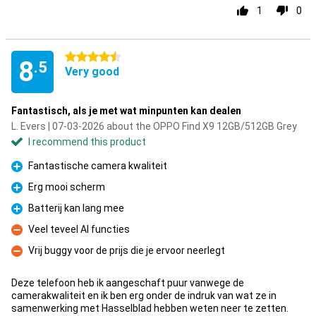
1
0
4.5 stars
8
.5
Very good
Fantastisch, als je met wat minpunten kan dealen
L. Evers | 07-03-2026 about the OPPO Find X9 12GB/512GB Grey
I recommend this product
Fantastische camera kwaliteit
Pro
Erg mooi scherm
Pro
Batterij kan lang mee
Pro
Veel teveel AI functies
Con
Vrij buggy voor de prijs die je ervoor neerlegt
Con
Deze telefoon heb ik aangeschaft puur vanwege de
camerakwaliteit en ik ben erg onder de indruk van wat ze in
samenwerking met Hasselblad hebben weten neer te zetten.