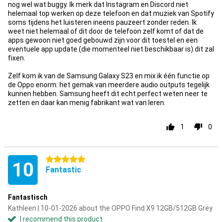
nog wel wat buggy. Ik merk dat Instagram en Discord niet
helemaal top werken op deze telefoon en dat muziek van Spotify
soms tijdens het luisteren ineens pauzeert zonder reden. Ik
weet niet helemaal of dit door de telefoon zelf komt of dat de
apps gewoon niet goed gebouwd zijn voor dit toestel en een
eventuele app update (die momenteel niet beschikbaar is) dit zal
fixen.
Zelf kom ik van de Samsung Galaxy S23 en mix ik één functie op
de Oppo enorm: het gemak van meerdere audio outputs tegelijk
kunnen hebben. Samsung heeft dit echt perfect weten neer te
zetten en daar kan menig fabrikant wat van leren.
1
0
5 stars
10
Fantastic
Fantastisch
Kathleen | 10-01-2026 about the OPPO Find X9 12GB/512GB Grey
I recommend this product