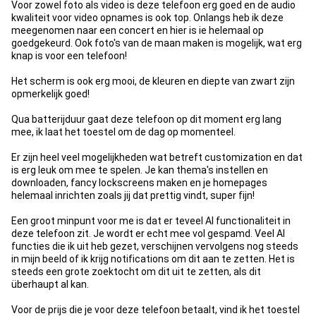
Voor zowel foto als video is deze telefoon erg goed en de audio
kwaliteit voor video opnames is ook top. Onlangs heb ik deze
meegenomen naar een concert en hier is ie helemaal op
goedgekeurd. Ook foto's van de maan maken is mogelijk, wat erg
knap is voor een telefoon!
Het scherm is ook erg mooi, de kleuren en diepte van zwart zijn
opmerkelijk goed!
Qua batterijduur gaat deze telefoon op dit moment erg lang
mee, ik laat het toestel om de dag op momenteel.
Er zijn heel veel mogelijkheden wat betreft customization en dat
is erg leuk om mee te spelen. Je kan thema's instellen en
downloaden, fancy lockscreens maken en je homepages
helemaal inrichten zoals jij dat prettig vindt, super fijn!
Een groot minpunt voor me is dat er teveel AI functionaliteit in
deze telefoon zit. Je wordt er echt mee vol gespamd. Veel AI
functies die ik uit heb gezet, verschijnen vervolgens nog steeds
in mijn beeld of ik krijg notifications om dit aan te zetten. Het is
steeds een grote zoektocht om dit uit te zetten, als dit
überhaupt al kan.
Voor de prijs die je voor deze telefoon betaalt, vind ik het toestel