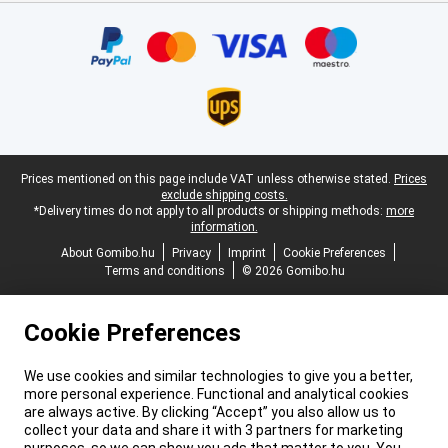
Certificates, payment methods, delivery service partners
Legal footer
Prices mentioned on this page include VAT unless otherwise stated.
Prices
exclude shipping costs.
*Delivery times do not apply to all products or shipping methods:
more
information.
About Gomibo.hu
Privacy
Imprint
Cookie Preferences
Terms and conditions
© 2026 Gomibo.hu
Cookie Preferences
We use cookies and similar technologies to give you a better,
more personal experience. Functional and analytical cookies
are always active. By clicking “Accept” you also allow us to
collect your data and share it with 3 partners for marketing