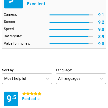
Excellent
9.1
Camera:
9.2
Screen:
9.0
Speed:
8.9
Battery life:
9.0
Value for money:
Sort by:
Language:
Most helpful
All languages
5 stars
9
.5
Fantastic