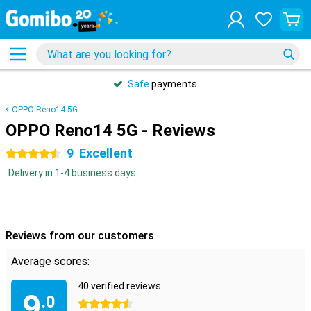
Safe
payments
OPPO Reno14 5G
OPPO Reno14 5G - Reviews
9
Excellent
4.5 stars
Delivery in 1-4 business days
Reviews from our customers
Average scores:
40 verified reviews
9
.0
4.5 stars