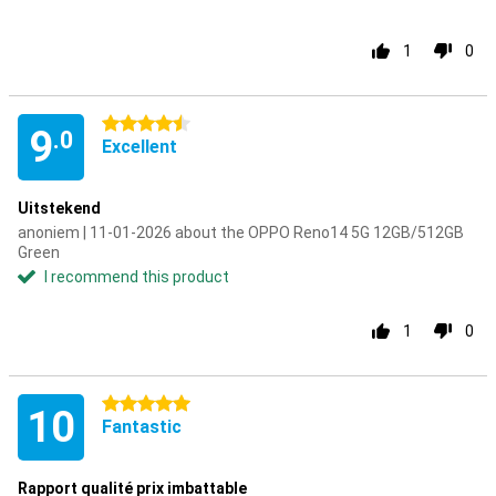
1
0
4.5 stars
9
.0
Excellent
Uitstekend
anoniem | 11-01-2026 about the OPPO Reno14 5G 12GB/512GB
Green
I recommend this product
1
0
5 stars
10
Fantastic
Rapport qualité prix imbattable