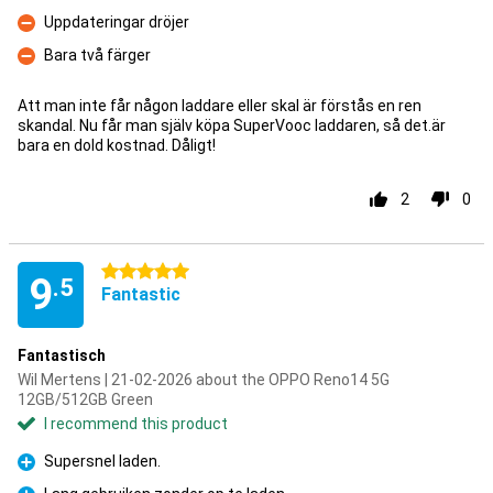
Con
Uppdateringar dröjer
Con
Bara två färger
Con
Att man inte får någon laddare eller skal är förstås en ren
skandal. Nu får man själv köpa SuperVooc laddaren, så det.är
bara en dold kostnad. Dåligt!
2
0
5 stars
9
.5
Fantastic
Fantastisch
Wil Mertens | 21-02-2026 about the OPPO Reno14 5G
12GB/512GB Green
I recommend this product
Supersnel laden.
Pro