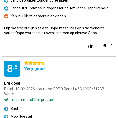
Lang gebruiken zonder op te laden
Pro
Lange tijd updates in tegenstelling tot vorige Oppo Reno 2
Pro
Kan invullicht camera niet vinden
Con
Ligt waarschijnlijk niet aan Oppo maar links op startscherm
vorige Oppo worden niet overgenomen op nieuwe Oppo.
1
0
4.5 stars
8
.5
Very good
Erg goed
Pearl | 10-02-2026 about the OPPO Reno14 5G 12GB/512GB
White
I recommend this product
Snel
Pro
Mooi toestel