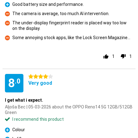
Good battery size and performance.
Pro
The camera is average, too much AI intervention.
Con
The under-display fingerprint reader is placed way too low
on the display.
Con
Some annoying stock apps, like the Lock Screen Magazine...
Con
1
1
4 stars
8
.0
Very good
I get what i expect.
Aljoša Bec | 05-03-2026 about the OPPO Reno14 5G 12GB/512GB
Green
I recommend this product
Colour
Pro