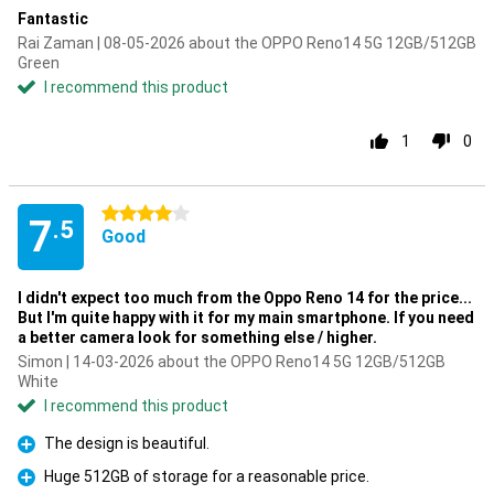
Fantastic
Rai Zaman | 08-05-2026 about the OPPO Reno14 5G 12GB/512GB
Green
I recommend this product
1
0
4 stars
7
.5
Good
I didn't expect too much from the Oppo Reno 14 for the price...
But I'm quite happy with it for my main smartphone. If you need
a better camera look for something else / higher.
Simon | 14-03-2026 about the OPPO Reno14 5G 12GB/512GB
White
I recommend this product
The design is beautiful.
Pro
Huge 512GB of storage for a reasonable price.
Pro