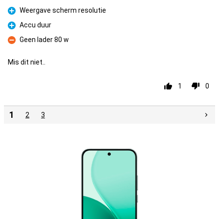
Pro
Weergave scherm resolutie
Pro
Accu duur
Pro
Geen lader 80 w
Con
Mis dit niet..
1
0
1
2
3