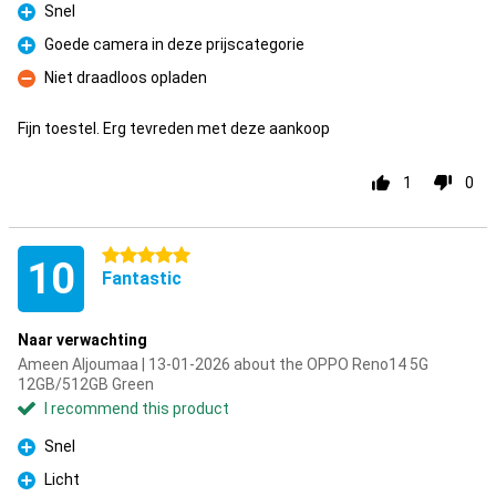
Snel
Pro
Goede camera in deze prijscategorie
Pro
Niet draadloos opladen
Con
Fijn toestel. Erg tevreden met deze aankoop
1
0
5 stars
10
Fantastic
Naar verwachting
Ameen Aljoumaa | 13-01-2026 about the OPPO Reno14 5G
12GB/512GB Green
I recommend this product
Snel
Pro
Licht
Pro