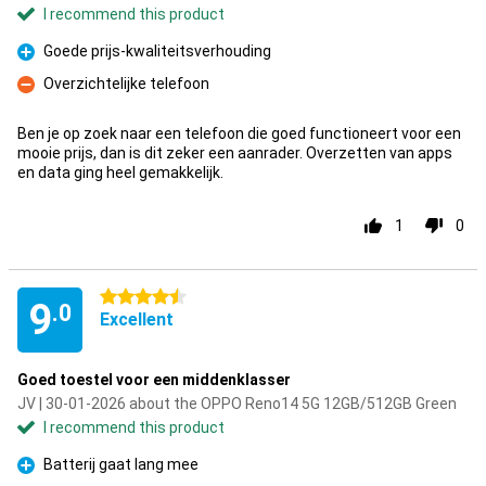
I recommend this product
Goede prijs-kwaliteitsverhouding
Pro
Overzichtelijke telefoon
Con
Ben je op zoek naar een telefoon die goed functioneert voor een
mooie prijs, dan is dit zeker een aanrader. Overzetten van apps
en data ging heel gemakkelijk.
1
0
4.5 stars
9
.0
Excellent
Goed toestel voor een middenklasser
JV | 30-01-2026 about the OPPO Reno14 5G 12GB/512GB Green
I recommend this product
Batterij gaat lang mee
Pro