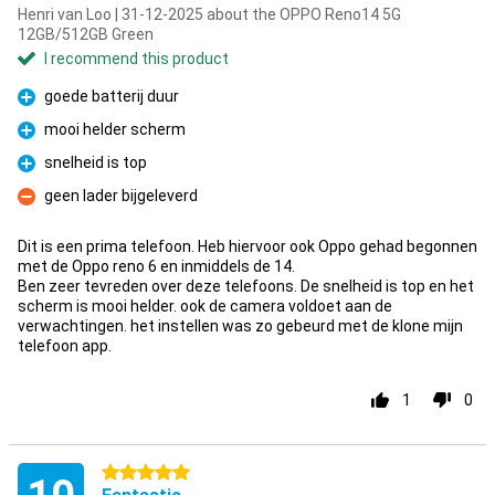
Henri van Loo | 31-12-2025 about the OPPO Reno14 5G
12GB/512GB Green
I recommend this product
goede batterij duur
Pro
mooi helder scherm
Pro
snelheid is top
Pro
geen lader bijgeleverd
Con
Dit is een prima telefoon. Heb hiervoor ook Oppo gehad begonnen
met de Oppo reno 6 en inmiddels de 14.
Ben zeer tevreden over deze telefoons. De snelheid is top en het
scherm is mooi helder. ook de camera voldoet aan de
verwachtingen. het instellen was zo gebeurd met de klone mijn
telefoon app.
1
0
5 stars