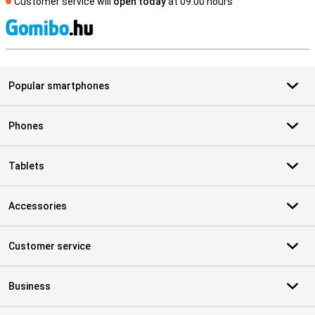
Customer service will
open today
at 09.00 hours
S
Popular smartphones
Phones
Tablets
Accessories
Customer service
Business