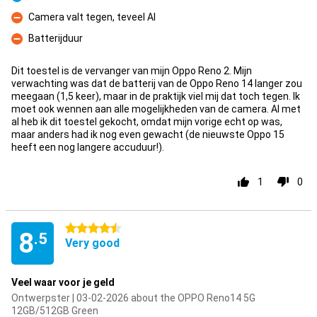
Pro
Camera valt tegen, teveel AI
Con
Batterijduur
Con
Dit toestel is de vervanger van mijn Oppo Reno 2. Mijn
verwachting was dat de batterij van de Oppo Reno 14 langer zou
meegaan (1,5 keer), maar in de praktijk viel mij dat toch tegen. Ik
moet ook wennen aan alle mogelijkheden van de camera. Al met
al heb ik dit toestel gekocht, omdat mijn vorige echt op was,
maar anders had ik nog even gewacht (de nieuwste Oppo 15
heeft een nog langere accuduur!).
1
0
4.5 stars
8
.5
Very good
Veel waar voor je geld
Ontwerpster | 03-02-2026 about the OPPO Reno14 5G
12GB/512GB Green