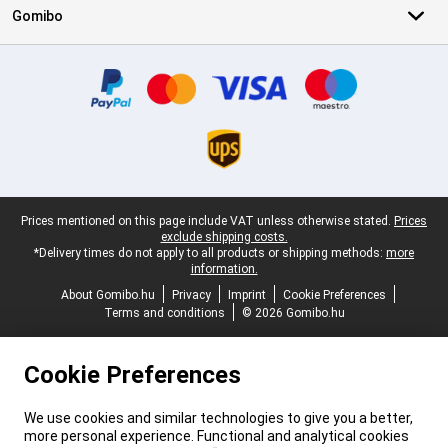
Gomibo
Certificates, payment methods, delivery service partners
Legal footer
Prices mentioned on this page include VAT unless otherwise stated.
Prices
exclude shipping costs.
*Delivery times do not apply to all products or shipping methods:
more
information.
About Gomibo.hu
Privacy
Imprint
Cookie Preferences
Terms and conditions
© 2026 Gomibo.hu
Cookie Preferences
We use cookies and similar technologies to give you a better,
more personal experience. Functional and analytical cookies