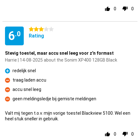
0
0
3 stars
6
.0
Rating
Stevig toestel, maar accu snel leeg voor z'n formast
Harrie | 14-08-2025 about the Sonim XP400 128GB Black
redelijk snel
Pro
traag laden accu
Con
accu snel leeg
Con
geen meldingsledje bij gemiste meldingen
Con
Valt mij tegen t.o.v. mijn vorige toestel Blackview 5100. Wel een
heel stuk sneller in gebruik.
0
0