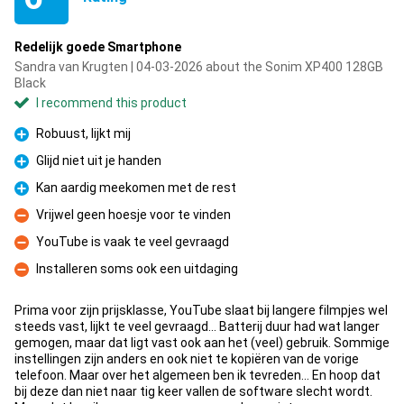
Redelijk goede Smartphone
Sandra van Krugten | 04-03-2026 about the Sonim XP400 128GB
Black
I recommend this product
Robuust, lijkt mij
Pro
Glijd niet uit je handen
Pro
Kan aardig meekomen met de rest
Pro
Vrijwel geen hoesje voor te vinden
Con
YouTube is vaak te veel gevraagd
Con
Installeren soms ook een uitdaging
Con
Prima voor zijn prijsklasse, YouTube slaat bij langere filmpjes wel
steeds vast, lijkt te veel gevraagd... Batterij duur had wat langer
gemogen, maar dat ligt vast ook aan het (veel) gebruik. Sommige
instellingen zijn anders en ook niet te kopiëren van de vorige
telefoon. Maar over het algemeen ben ik tevreden... En hoop dat
bij deze dan niet naar tig keer vallen de software slecht wordt.