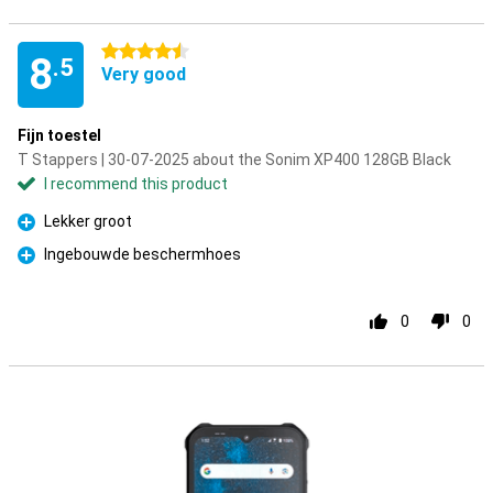
4.5 stars
8
.5
Very good
Fijn toestel
T Stappers | 30-07-2025 about the Sonim XP400 128GB Black
I recommend this product
Lekker groot
Pro
Ingebouwde beschermhoes
Pro
0
0