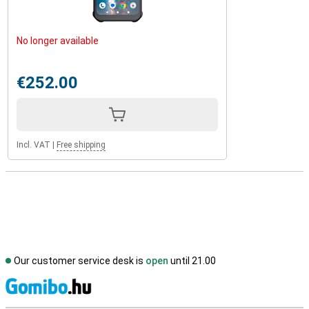
No longer available
€252.00
Incl. VAT
|
Free shipping
Our customer service desk is
open
until 21.00
S