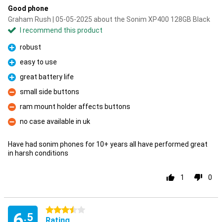
Good phone
Graham Rush | 05-05-2025 about the Sonim XP400 128GB Black
I recommend this product
robust
Pro
easy to use
Pro
great battery life
Pro
small side buttons
Con
ram mount holder affects buttons
Con
no case available in uk
Con
Have had sonim phones for 10+ years all have performed great
in harsh conditions
1
0
3.5 stars
6
.5
Rating