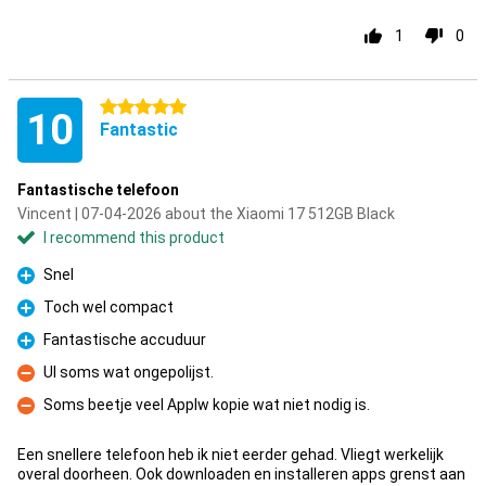
1
0
5 stars
10
Fantastic
Fantastische telefoon
Vincent | 07-04-2026 about the Xiaomi 17 512GB Black
I recommend this product
Snel
Pro
Toch wel compact
Pro
Fantastische accuduur
Pro
UI soms wat ongepolijst.
Con
Soms beetje veel Applw kopie wat niet nodig is.
Con
Een snellere telefoon heb ik niet eerder gehad. Vliegt werkelijk
overal doorheen. Ook downloaden en installeren apps grenst aan