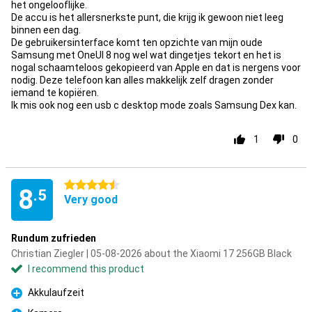
het ongelooflijke.
De accu is het allersnerkste punt, die krijg ik gewoon niet leeg
binnen een dag.
De gebruikersinterface komt ten opzichte van mijn oude
Samsung met OneUI 8 nog wel wat dingetjes tekort en het is
nogal schaamteloos gekopieerd van Apple en dat is nergens voor
nodig. Deze telefoon kan alles makkelijk zelf dragen zonder
iemand te kopiëren.
Ik mis ook nog een usb c desktop mode zoals Samsung Dex kan.
1
0
4.5 stars
8
.5
Very good
Rundum zufrieden
Christian Ziegler | 05-08-2026 about the Xiaomi 17 256GB Black
I recommend this product
Akkulaufzeit
Pro