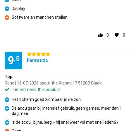
Pro
Display
Pro
Software an manchen stellen
Con
0
0
5 stars
9
.5
Fantastic
Top
Rene | 16-07-2026 about the Xiaomi 17 512GB Black
I recommend this product
Het scherm goed zichtbaar in de zon
Pro
De accu gaat bij intensief gebruik, geen games, meer dan 1
dag mee.
Pro
Is de accu , bijna, leeg = hij snel weer vol met snellladen👍
Pro