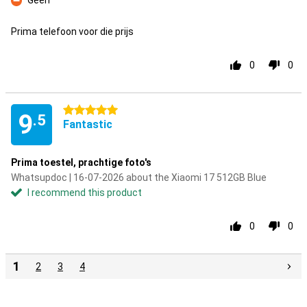
Geen
Con
Prima telefoon voor die prijs
0
0
5 stars
9
.5
Fantastic
Prima toestel, prachtige foto's
Whatsupdoc | 16-07-2026 about the Xiaomi 17 512GB Blue
I recommend this product
0
0
1
2
3
4