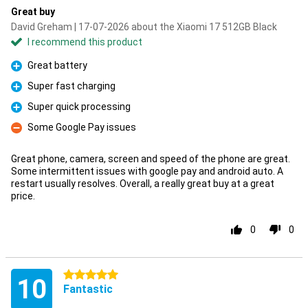
Great buy
David Greham | 17-07-2026 about the Xiaomi 17 512GB Black
I recommend this product
Great battery
Pro
Super fast charging
Pro
Super quick processing
Pro
Some Google Pay issues
Con
Great phone, camera, screen and speed of the phone are great.
Some intermittent issues with google pay and android auto. A
restart usually resolves. Overall, a really great buy at a great
price.
0
0
5 stars
10
Fantastic