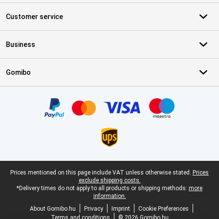
Customer service
Business
Gomibo
Certificates, payment methods, delivery service partners
Legal footer
Prices mentioned on this page include VAT unless otherwise stated.
Prices
exclude shipping costs.
*Delivery times do not apply to all products or shipping methods:
more
information.
About Gomibo.hu
Privacy
Imprint
Cookie Preferences
Terms and conditions
© 2026 Gomibo.hu