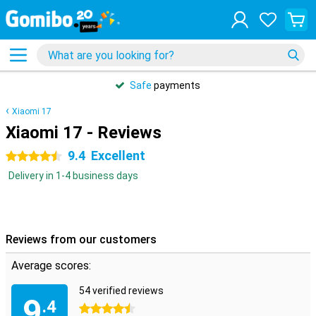
Safe
payments
Xiaomi 17
Xiaomi 17 - Reviews
9.4
Excellent
4.5 stars
Delivery in 1-4 business days
Reviews from our customers
Average scores:
54 verified reviews
9
.4
4.5 stars