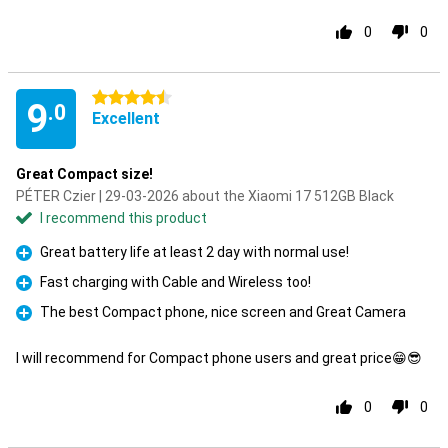
0
0
4.5 stars
9
.0
Excellent
Great Compact size!
PÉTER Czier | 29-03-2026 about the Xiaomi 17 512GB Black
I recommend this product
Great battery life at least 2 day with normal use!
Pro
Fast charging with Cable and Wireless too!
Pro
The best Compact phone, nice screen and Great Camera
Pro
I will recommend for Compact phone users and great price😁😎
0
0