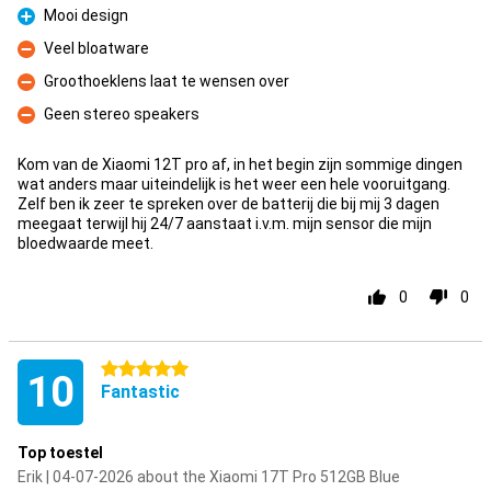
Mooi design
Pro
Veel bloatware
Con
Groothoeklens laat te wensen over
Con
Geen stereo speakers
Con
Kom van de Xiaomi 12T pro af, in het begin zijn sommige dingen
wat anders maar uiteindelijk is het weer een hele vooruitgang.
Zelf ben ik zeer te spreken over de batterij die bij mij 3 dagen
meegaat terwijl hij 24/7 aanstaat i.v.m. mijn sensor die mijn
bloedwaarde meet.
0
0
5 stars
10
Fantastic
Top toestel
Erik | 04-07-2026 about the Xiaomi 17T Pro 512GB Blue