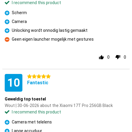
I recommend this product
Scherm
Pro
Camera
Pro
Unlocking wordt onnodig lastig gemaakt
Pro
Geen eigen launcher mogelijk met gestures
Con
0
0
5 stars
10
Fantastic
Geweldig top toestel
Wout | 30-06-2026 about the Xiaomi 17T Pro 256GB Black
I recommend this product
Camera met telelens
Pro
Lange accuduur