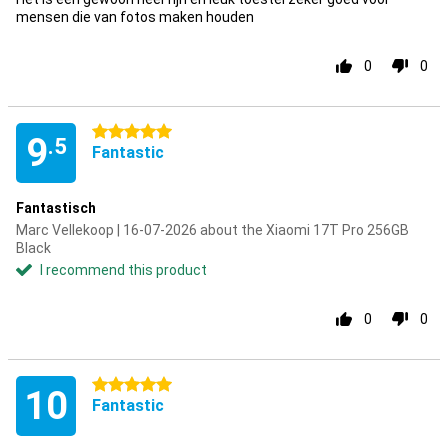
mensen die van fotos maken houden
0
0
5 stars
9
.5
Fantastic
Fantastisch
Marc Vellekoop | 16-07-2026 about the Xiaomi 17T Pro 256GB
Black
I recommend this product
0
0
5 stars
10
Fantastic