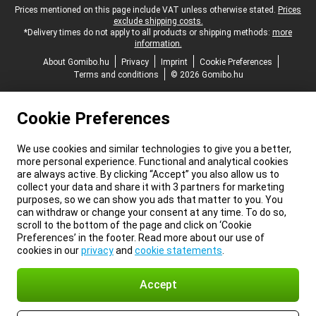
Legal footer
Prices mentioned on this page include VAT unless otherwise stated.
Prices
exclude shipping costs.
*Delivery times do not apply to all products or shipping methods:
more
information.
About Gomibo.hu
Privacy
Imprint
Cookie Preferences
Terms and conditions
© 2026 Gomibo.hu
Cookie Preferences
We use cookies and similar technologies to give you a better,
more personal experience. Functional and analytical cookies
are always active. By clicking “Accept” you also allow us to
collect your data and share it with 3 partners for marketing
purposes, so we can show you ads that matter to you. You
can withdraw or change your consent at any time. To do so,
scroll to the bottom of the page and click on ‘Cookie
Preferences’ in the footer. Read more about our use of
cookies in our
privacy
and
cookie statements
.
Accept