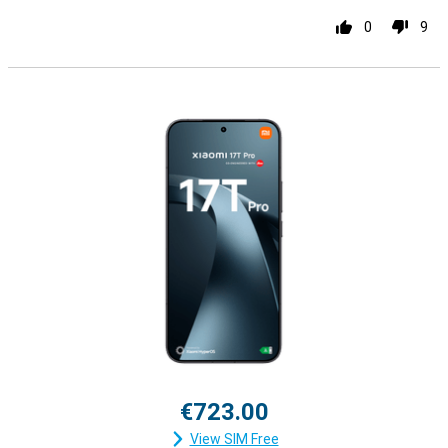
0
9
€723.00
View SIM Free