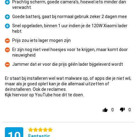
Prachtig scherm, goede camera’s, hoewel iets minder dan
verwacht.
Pro
Goede batterij, gaat bij normaal gebruik zeker 2 dagen mee
Pro
Snel opgeladen, binnen 1 uur indien je de 120W Xiaomi lader
hebt.
Pro
Prijs zou iets lager mogen zijn
Con
Er zijn nog niet veel hoesjes voor te krijgen, maar komt door
nieuwigheid
Con
Jammer dat er voor die prijs géén lader bijgeleverd wordt
Con
Er staat bij installeren wel wat malware op, of apps die je niet wil,
maar als je goed oplet kan je die allemaal uitzetten of
deïnstalleren. Ook de reclames.
Kijk hiervoor op YouTube hoe dit te doen.
0
0
5 stars
10
Fantastic