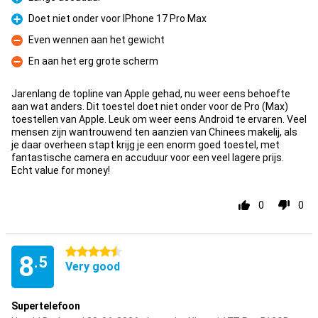
Pro
Doet niet onder voor IPhone 17 Pro Max
Pro
Even wennen aan het gewicht
Con
En aan het erg grote scherm
Con
Jarenlang de topline van Apple gehad, nu weer eens behoefte
aan wat anders. Dit toestel doet niet onder voor de Pro (Max)
toestellen van Apple. Leuk om weer eens Android te ervaren. Veel
mensen zijn wantrouwend ten aanzien van Chinees makelij, als
je daar overheen stapt krijg je een enorm goed toestel, met
fantastische camera en accuduur voor een veel lagere prijs.
Echt value for money!
0
0
4.5 stars
8
.5
Very good
Supertelefoon