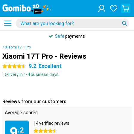
Safe
payments
Xiaomi 17T Pro
Xiaomi 17T Pro - Reviews
9.2
Excellent
4.5 stars
Delivery in 1-4 business days
Reviews from our customers
Average scores:
14 verified reviews
9
.2
4.5 stars