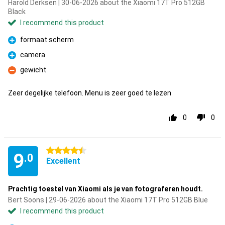
Harold Derksen | 30-06-2026 about the Xiaomi 17T Pro 512GB
Black
I recommend this product
formaat scherm
Pro
camera
Pro
gewicht
Con
Zeer degelijke telefoon. Menu is zeer goed te lezen
0
0
4.5 stars
9
.0
Excellent
Prachtig toestel van Xiaomi als je van fotograferen houdt.
Bert Soons | 29-06-2026 about the Xiaomi 17T Pro 512GB Blue
I recommend this product