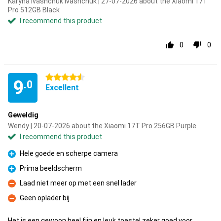
Karyna Ivashchuk Ivashchuk | 27-07-2026 about the Xiaomi 17T
Pro 512GB Black
I recommend this product
0
0
4.5 stars
9
.0
Excellent
Geweldig
Wendy | 20-07-2026 about the Xiaomi 17T Pro 256GB Purple
I recommend this product
Hele goede en scherpe camera
Pro
Prima beeldscherm
Pro
Laad niet meer op met een snel lader
Con
Geen oplader bij
Con
Het is een gewoon heel fijn en leuk toestel zeker goed voor